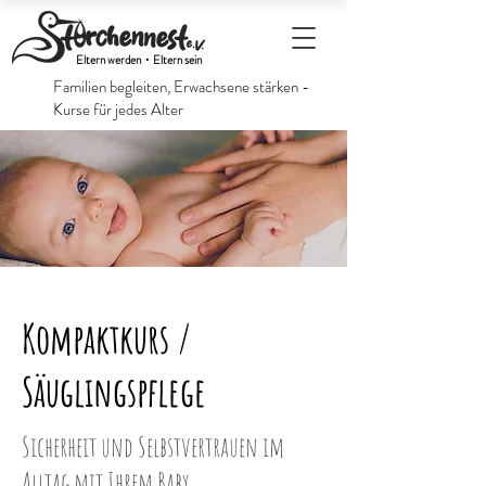
Eltern werden・Eltern sein
Familien begleiten, Erwachsene stärken -
Kurse für jedes Alter
Kompaktkurs /
Säuglingspflege
Sicherheit und Selbstvertrauen im
Alltag mit Ihrem Baby