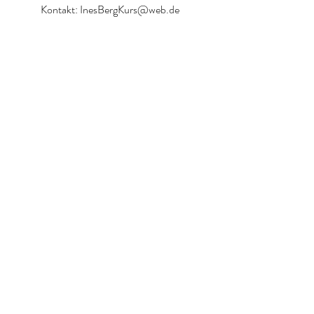
Kontakt:
InesBergKurs@web.de
gebühren & INfos
_______________________________________
Es ist
1 Termin
Freitag von
18:00 - 20:00 Uhr
Einzelperson:
30 Euro
Paare: 55 Euro
(für beide zusammen)