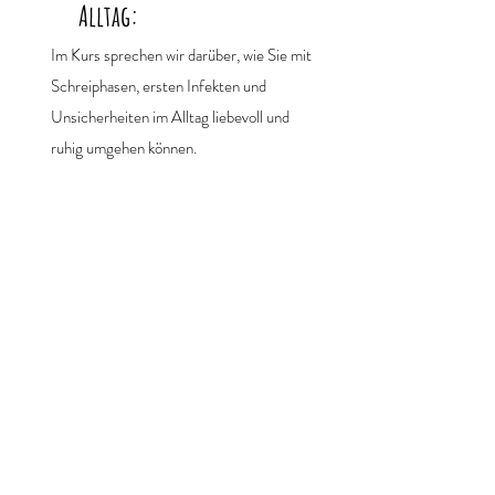
Alltag:
Im Kurs sprechen wir darüber, wie Sie mit
Schreiphasen, ersten Infekten und
Unsicherheiten im Alltag liebevoll und
ruhig umgehen können.
Wichtige Themen der Säuglingspflege
Kompaktkurs im Überblick:
Hautpflege & sanfte Beruhigungsmethoden
Umgang mit Schreiphasen und Krankheiten
Erste-Hilfe-Maßnahmen für Neugeborene.
Hier gibt es noch einen Extra-Kurs: Be safe -
Erste Hilfe für Familien!
Schlafplatzgestaltung & Schlafrhythmus
Umgang mit dem Neugeborenen