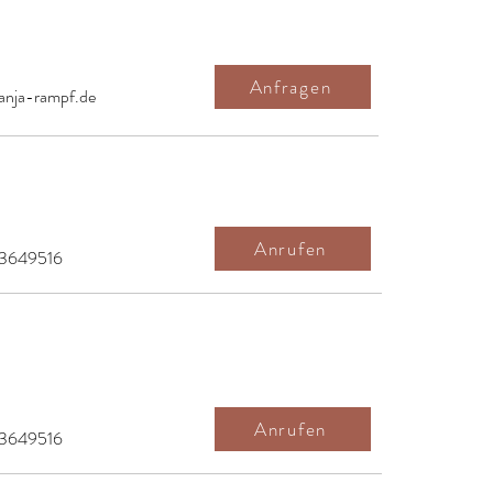
Anfragen
nja-rampf.de
Anrufen
83649516
Anrufen
83649516