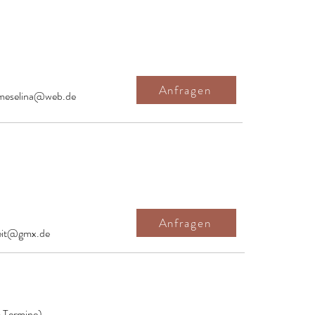
Anfragen
eselina@web.de
Anfragen
eit@gmx.de
6 Termine)