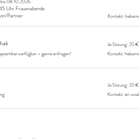
 bis 08.10.2026.
:45 Uhr Frauenabende
son/Partner
Kontakt:
hebam
phak
Je Sitzung: 20 €
ptember verfügbar – gerne anfragen!
Kontakt:
hebam
Je Sitzung: 20 €
ung
Kontakt:
eri.wo