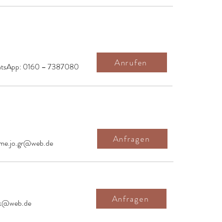
Anrufen
atsApp: 0160 – 7387080
Anfragen
me.jo.gr@web.de
Anfragen
lk@web.de