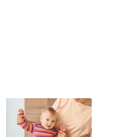
Effektive Übungen für Arme & Beine
Aufrichtung & Haltung verbessern
Atem- & Entspannungstechniken für mehr
Ruhe und Gelassenheit im Mama-Alltag
Training an der frischen Luft
Rückenmuskulatur stärken, um
Verspannungen zu lösen
Outdoor als Kinderwagen-Fitness
Kurs/ auch mit Kind in der Trage
Indoor im Storchennest v.a. im
Winter und bei schlechtem Wetter