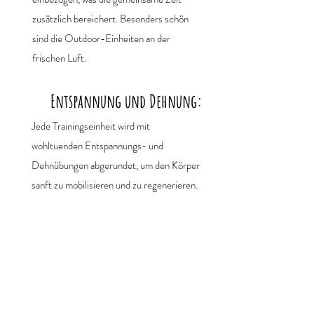
zusätzlich bereichert. Besonders schön
sind die Outdoor-Einheiten an der
frischen Luft.
Entspannung und Dehnung:
Jede Trainingseinheit wird mit
wohltuenden Entspannungs- und
Dehnübungen abgerundet, um den Körper
sanft zu mobilisieren und zu regenerieren.
Wichtige Schwerpunkte im Kurs für ein
besseres Körpergefühl:
Gezielte Kräftigung für Beckenboden &
Rumpf zur Stärkung nach der Geburt