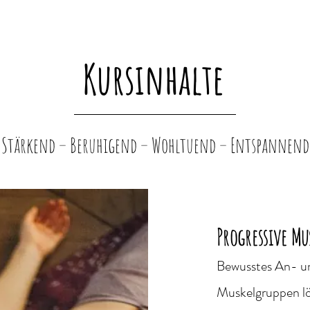
Kursinhalte
_______________________________________
Stärkend – Beruhigend – Wohltuend – Entspannend
Progressive M
Bewusstes An- u
Muskelgruppen lö