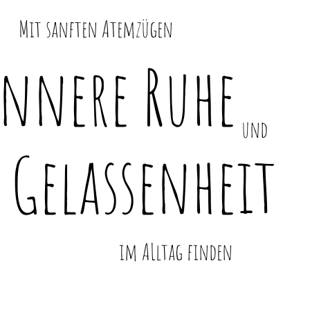
Mit sanften Atemzügen
Innere Ruhe
und
Gelassenheit
im ALltag finden