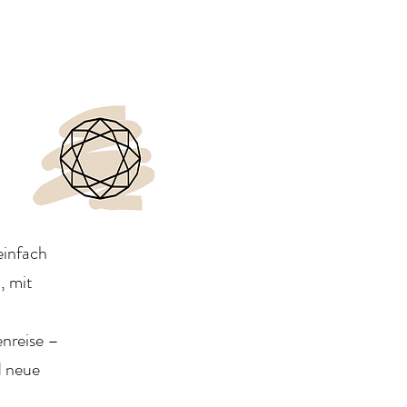
einfach
, mit
nreise –
d neue