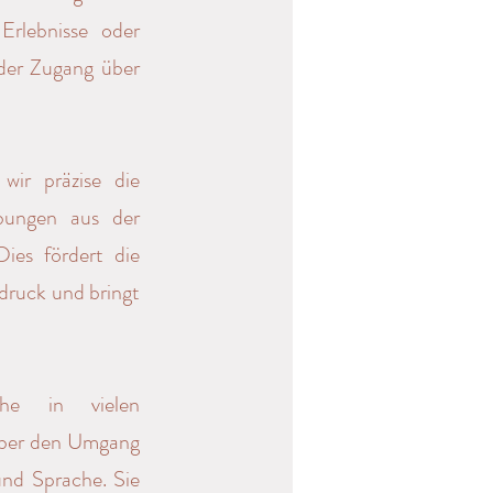
Erlebnisse oder
 der Zugang über
wir präzise die
Übungen aus der
ies fördert die
druck und bringt
che in vielen
 über den Umgang
und Sprache. Sie