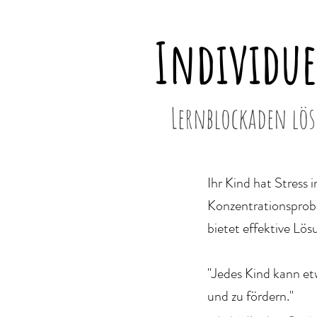
Individue
Lernblockaden lös
Ihr Kind hat Stress
Konzentrationsprob
bietet effektive Lö
"Jedes Kind kann et
und zu fördern."