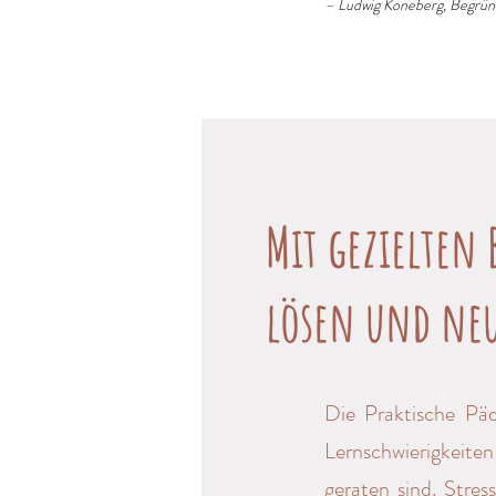
– Ludwig Koneberg, Begrün
Mit gezielten
lösen und neu
Die Praktische Päd
Lernschwierigkeite
geraten sind. Stre