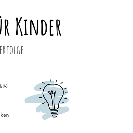
r Kinder
erfolge
gik®
cken