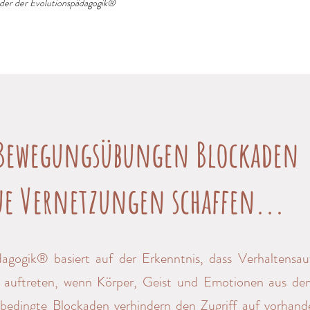
der der Evolutionspädagogik®
 Bewegungsübungen Blockaden
e Vernetzungen schaffen...
agogik® basiert auf der Erkenntnis, dass Verhaltensauf
n auftreten, wenn Körper, Geist und Emotionen aus de
ssbedingte Blockaden verhindern den Zugriff auf vorhand