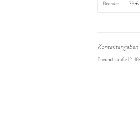
Beendet
B
79 €
e
e
n
d
e
Kontaktangaben
t
Friedrichstraße 12-1